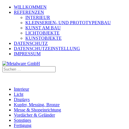
WILLKOMMEN
REFERENZEN
INTERIEUR
KLEINSERIEN- UND PROTOTYPENBAU
KUNST AM BAU
LICHTOBJEKTE
KUNSTOBJEKTE
DATENSCHUTZ
DATENSCHUTZEINSTELLUNG
IMPRESSUM
Interieur
Licht
Displays
Kupfer, Messing, Bronze
Messe & Shopeinrichtung
Vordächer & Geländer
Sonstiges
Fertigung